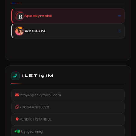
Speakymobil
AYSUN
İLETIŞIM
info@Speakymobil.com
+905447636728
PENDİK / İSTANBUL
16
kişi çevrimiçi