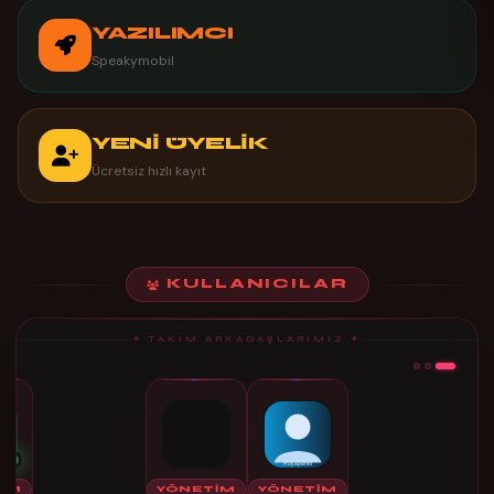
YAZILIMCI
Speakymobil
YENİ ÜYELİK
Ücretsiz hızlı kayıt
KULLANICILAR
✦ TAKIM ARKADAŞLARIMIZ ✦
🚩
🚩
İM
YÖNETİM
YÖNETİM