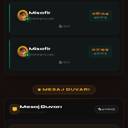
Misafir
08:04
GİRİŞ
Sisteme giriş yaptı
Gizli
Misafir
07:59
GİRİŞ
Sisteme giriş yaptı
Gizli
MESAJ DUVARI
Mesaj Duvarı
4 mesaj
TOPLULUK SESI