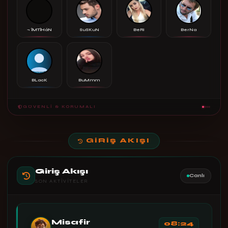
¬ îMTîHáN
SuSKuN
BeRi
BerNa
BLacK
BuMmm
GÜVENLI & KORUMALI
GIRIŞ AKIŞI
Giriş Akışı
Canlı
SON AKTIVITELER
Misafir
08:24