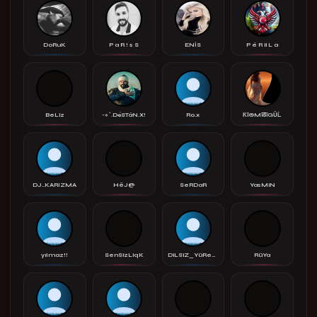
DoRuK
P a R ! s S
ENİS
P é R ii L a
BeLiz
-»`.Dҽ́STáN.X!
Ro.x
Ƙî®MîᘔîGŬĹ
DJ..KARIZMA
HêJ@
SeRDaR
YasMiN
yılmaz!!
SenSizLiqK
DiLSiZ_YüReGiM
RüYa