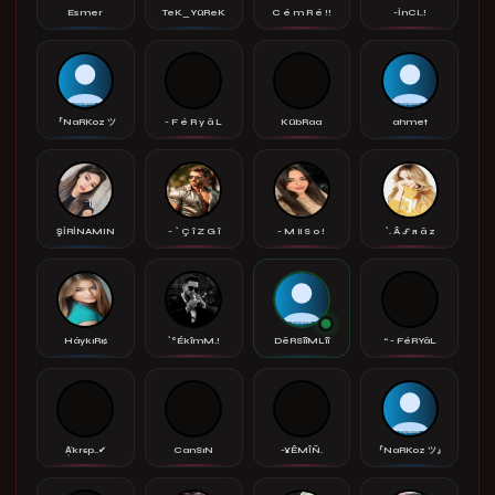
Esmer
TeK_YüReK
C é m R é !!
-İnCi..!
『NaRKoz ツ
- F é R y â L
KübRaa
ahmet
ŞİRİNAMIN
- ` Ç î Z G î
- M ii S o !
`. Â ƒ я â z
HáykıRı$
`°ÉkîmM.!
DêRSîîMLîî
“ - FéRYâL
A͕͐krєp..✔
CanSıN
-¥ÊMÎÑ.
『NaRKoz ツ』