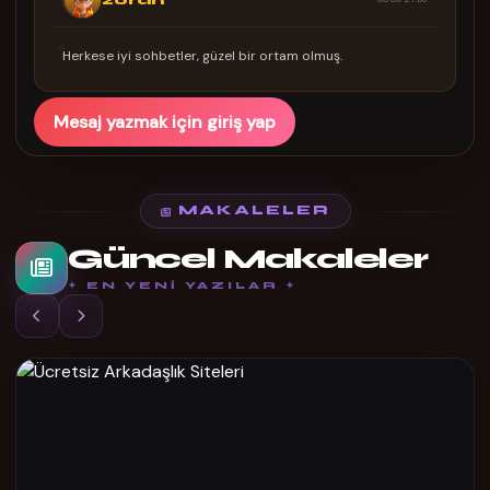
zoran
“
Herkese iyi sohbetler, güzel bir ortam olmuş.
Mesaj yazmak için giriş yap
MAKALELER
Güncel Makaleler
✦ EN YENI YAZILAR ✦