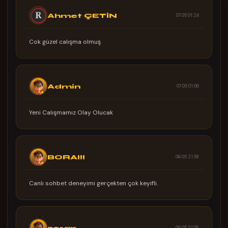
07.05 01:24
Ahmet ÇETİN
“
Cok güzel calışma olmuş
07.05 01:06
Admin
“
Yeni Calışmamız Olay Olucak
06.05 21:58
BORA!!!
“
Canlı sohbet deneyimi gerçekten çok keyifli.
06.05 21:58