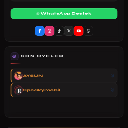
WhatsApp Destek
SON ÜYELER
AYSUN
Speakymobil