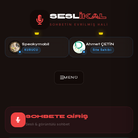
SESL
İKAL
SOHBETIN EVRILMIŞ HALI
👑
👑
Speakymobil
Ahmet ÇETİN
KURUCU
Site Sahibi
SOHBETE GİRİŞ
Sesli & görüntülü sohbet