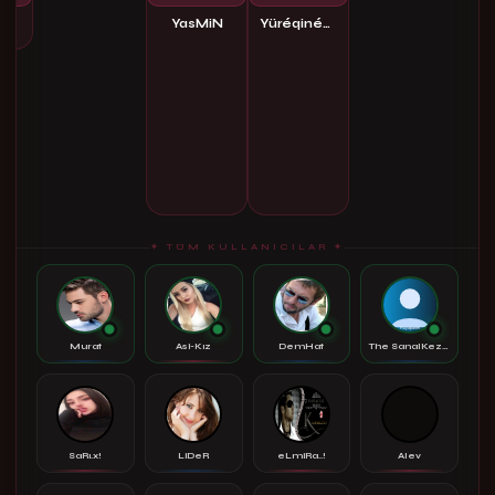
ESİLA_KRAL
YasMiN
YüréqinéSor
✦ TÜM KULLANICILAR ✦
Murat
Asi-Kız
DemHat
The SanalKezzap
SaRı.x!
LiDeR
eLmiRa..!
Alev