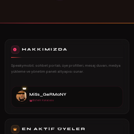
HAKKIMIZDA
Speakymobil; sohbet portalı, üye profilleri, mesaj duvarı, medya
yükleme ve yönetim paneli altyapısı sunar.
👑
MiSs_GeRMaNY
Sistem Kurucusu
EN AKTIF ÜYELER